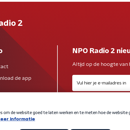
adio 2
o
NPO Radio 2 nie
Altijd op de hoogte van 
act
nload de app