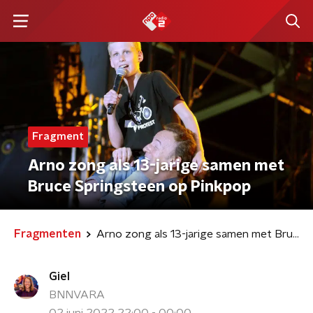
Fragment
Arno zong als 13-jarige samen met
Bruce Springsteen op Pinkpop
Fragmenten
Arno zong als 13-jarige samen met Bruce Springsteen op Pinkpop
Giel
BNNVARA