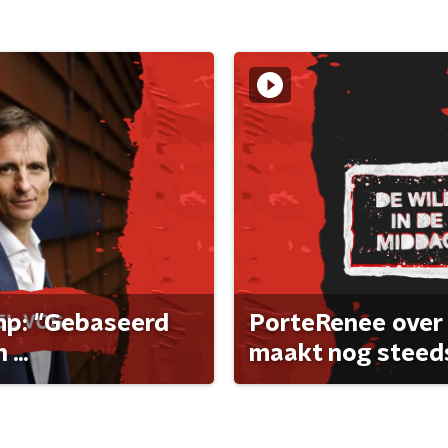
ump: "Gebaseerd
PorteRenee over 
...
maakt nog steeds