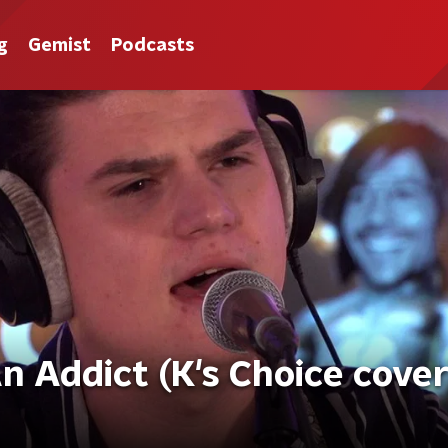
g
Gemist
Podcasts
n Addict (K's Choice cover