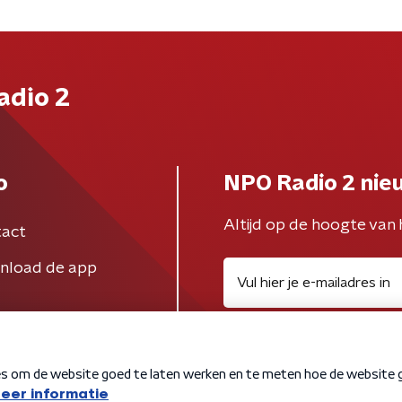
adio 2
o
NPO Radio 2 nie
Altijd op de hoogte van 
act
nload de app