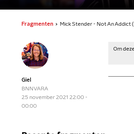
Fragmenten
Mick Stender - Not An Addict (K
Om deze
Giel
BNNVARA
25 november 2021 22:00 -
00:00