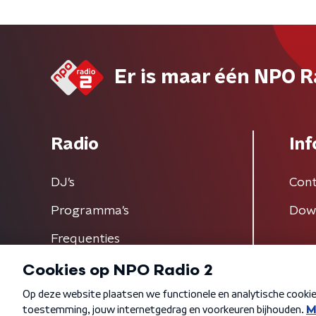
Er is maar één NPO R
Radio
Inf
DJ’s
Cont
Programma's
Dow
Frequenties