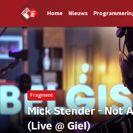
Home
Nieuws
Programmerin
Fragment
Mick Stender - Not A
(Live @ Giel)