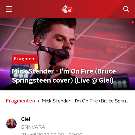
Fragment
Mick Stender - I'm On Fire (Bruce
Springsteen cover) (Live @ Giel)
Fragmenten
Mick Stender - I'm On Fire (Bruce Springsteen cover) (Live @ Giel)
Giel
BNNVARA