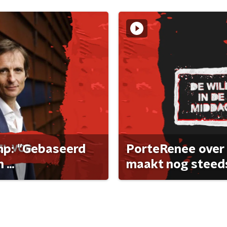
ump: "Gebaseerd
PorteRenee over 
...
maakt nog steeds