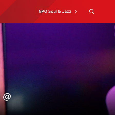
NPO Soul & Jazz
e @