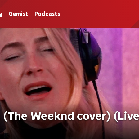
g
Gemist
Podcasts
ts (The Weeknd cover) (Liv