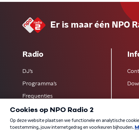
Er is maar één NPO R
Radio
Inf
DJ’s
Cont
Programma's
Dow
Frequenties
Algemene voorwaarden
Privacybeleid