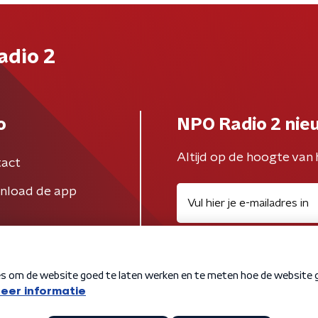
adio 2
o
NPO Radio 2 nie
Altijd op de hoogte van 
act
nload de app