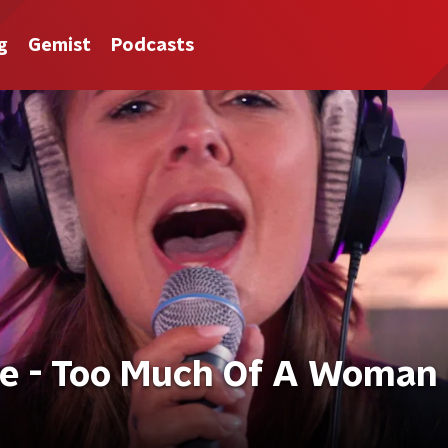
g
Gemist
Podcasts
re - Too Much Of A Woman 