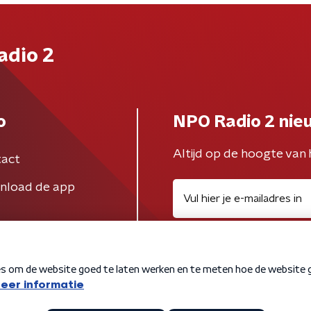
adio 2
o
NPO Radio 2 nie
Altijd op de hoogte van 
act
nload de app