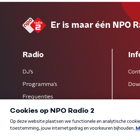
Er is maar één NPO R
Radio
Inf
DJ’s
Cont
Programma's
Dow
Frequenties
Algemene voorwaarden
Privacybeleid