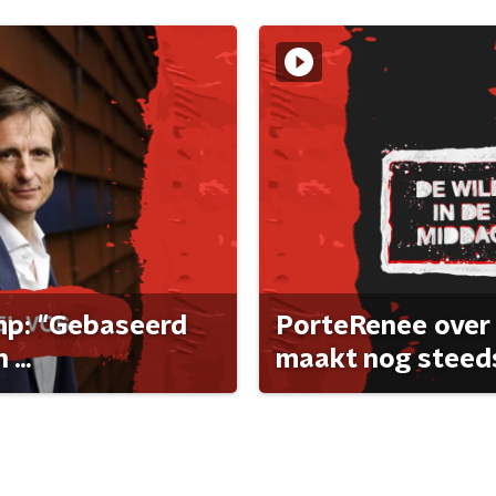
ump: "Gebaseerd
PorteRenee over 
...
maakt nog steeds