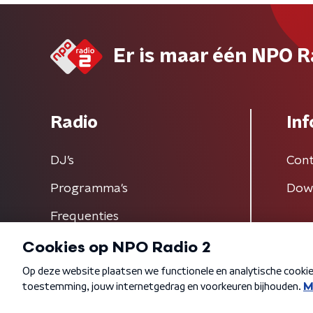
Er is maar één NPO R
Radio
Inf
DJ’s
Cont
Programma's
Dow
Frequenties
Algemene voorwaarden
Privacybeleid