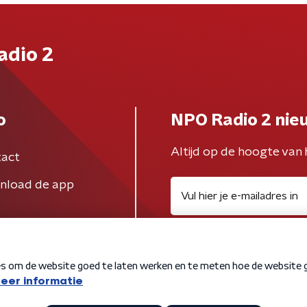
adio 2
o
NPO Radio 2 nie
Altijd op de hoogte van 
act
nload de app