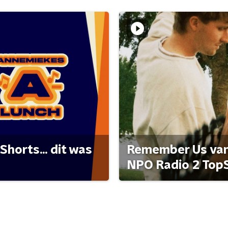
Shorts... dit was
Remember Us van 
NPO Radio 2 Top