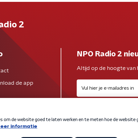
adio 2
o
NPO Radio 2 nie
Altijd op de hoogte van 
act
nload de app