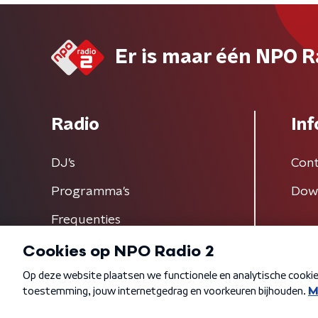
Er is maar één NPO R
Radio
Inf
DJ’s
Cont
Programma's
Dow
Frequenties
Algemene voorwaarden
Privacybeleid