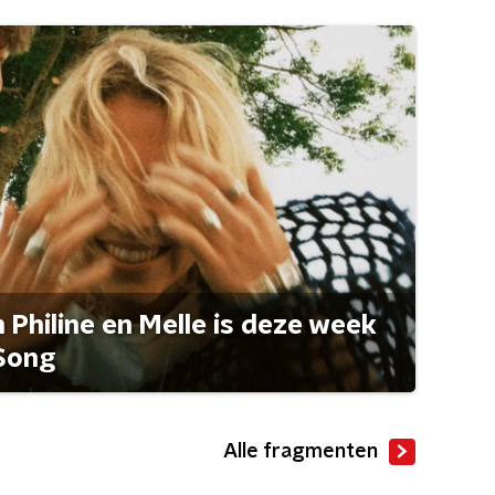
Philine en Melle is deze week
Song
Alle fragmenten