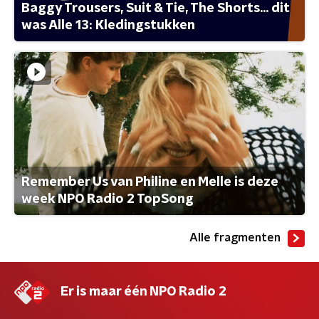
Baggy Trousers, Suit & Tie, The Shorts... dit
was Alle 13: Kledingstukken
Remember Us van Philine en Melle is deze
week NPO Radio 2 TopSong
Alle fragmenten
Er is maar één NPO Radio 2