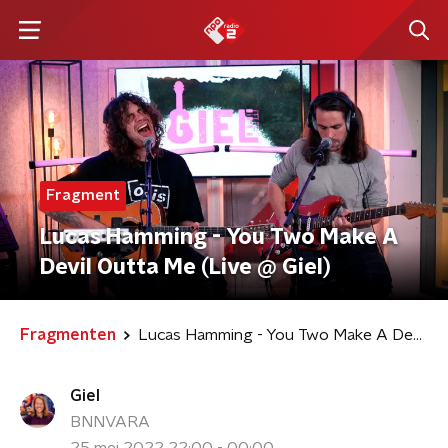
Fragment
Lucas Hamming - You Two Make A
Devil Outta Me (Live @ Giel)
Fragmenten
Lucas Hamming - You Two Make A Devil Outta Me (Live @ Giel)
Giel
BNNVARA