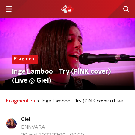
Fragment
Inge Lamboo - Try (P!NK cover)
(Live @ Giel)
Fragmenten
Inge Lamboo - Try (P!NK cover) (Live @ Giel)
Giel
BNNVARA