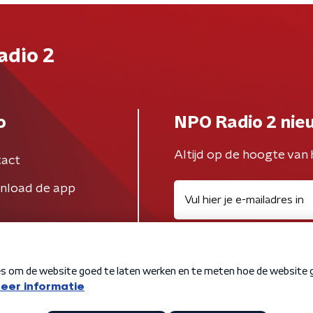
adio 2
o
NPO Radio 2 nie
Altijd op de hoogte van 
act
nload de app