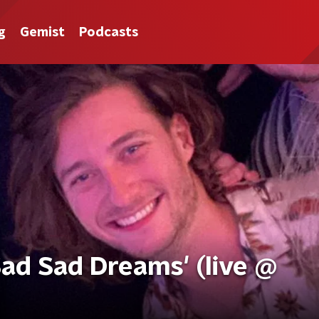
g
Gemist
Podcasts
ad Sad Dreams' (live @