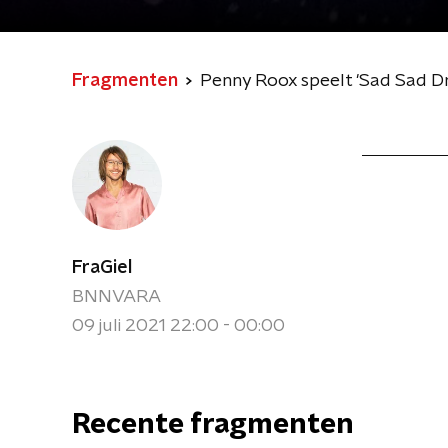
Fragmenten
Penny Roox speelt 'Sad Sad Dr
FraGiel
BNNVARA
09 juli 2021 22:00 - 00:00
Recente fragmenten