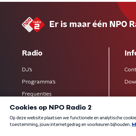
Er is maar één NPO R
Radio
Inf
DJ’s
Cont
Programma's
Dow
Frequenties
Algemene voorwaarden
Privacybeleid