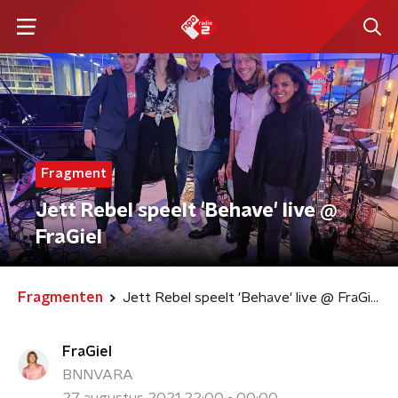
Fragment
Jett Rebel speelt 'Behave' live @
FraGiel
Fragmenten
Jett Rebel speelt 'Behave' live @ FraGiel
FraGiel
BNNVARA