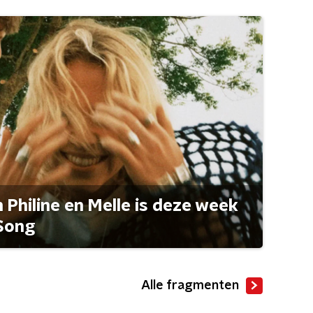
Philine en Melle is deze week
Song
Alle fragmenten