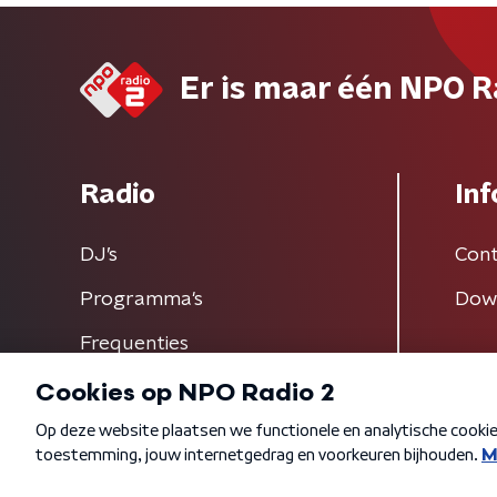
Er is maar één NPO R
Radio
Inf
DJ’s
Cont
Programma's
Dow
Frequenties
Algemene voorwaarden
Privacybeleid