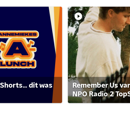
Shorts... dit was
Remember Us van 
NPO Radio 2 Top