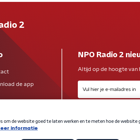
adio 2
o
NPO Radio 2 nie
Altijd op de hoogte van 
act
nload de app