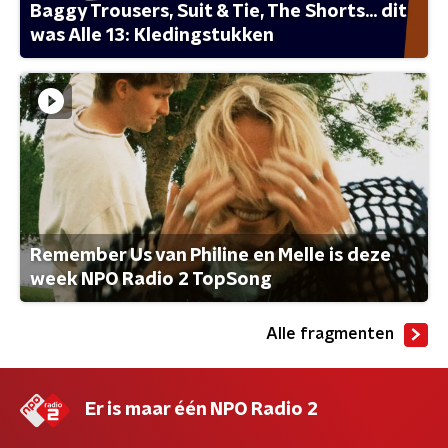
Baggy Trousers, Suit & Tie, The Shorts... dit
was Alle 13: Kledingstukken
Remember Us van Philine en Melle is deze
week NPO Radio 2 TopSong
Alle fragmenten
Er is maar één NPO Radio 2