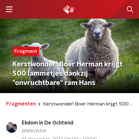
Fragment
Kerstwonder! Boer Herman krijgt
500 lammetjes dankzij
"onvruchtbare" ram Hans
Fragmenten
Kerstwonder! Boer Herman krijgt 500 lammetjes dankzij "onvruchtbare" ram Hans
Ekdom In De Ochtend
BNNVARA