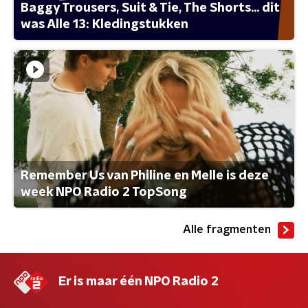
Baggy Trousers, Suit & Tie, The Shorts... dit
was Alle 13: Kledingstukken
Remember Us van Philine en Melle is deze
week NPO Radio 2 TopSong
Alle fragmenten
Er is maar één NPO Radio 2