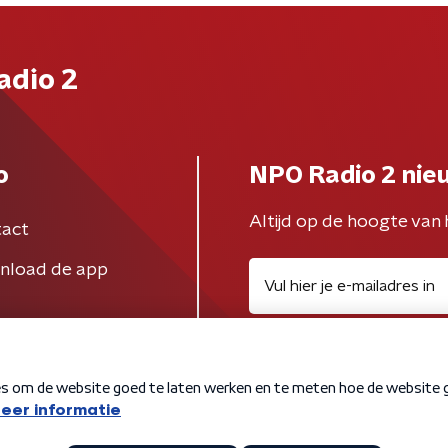
adio 2
o
NPO Radio 2 nie
Altijd op de hoogte van 
act
nload de app