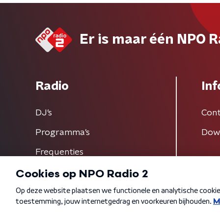
Er is maar één NPO R
Radio
Inf
DJ’s
Cont
Programma's
Dow
Frequenties
Algemene voorwaarden
Privacybeleid