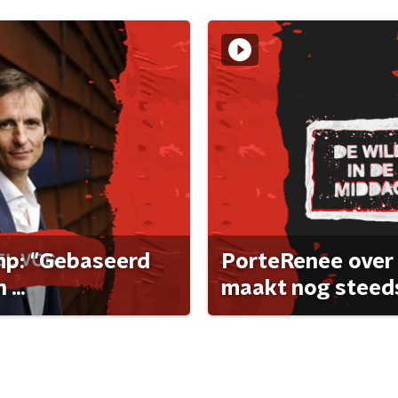
ump: "Gebaseerd
PorteRenee over 
...
maakt nog steeds