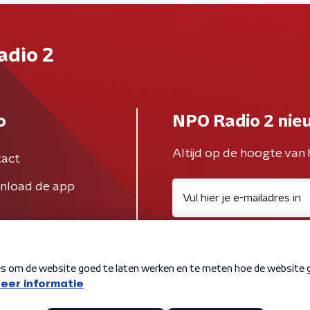
adio 2
o
NPO Radio 2 nie
Altijd op de hoogte van 
act
nload de app