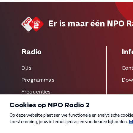
Er is maar één NPO R
Radio
Inf
DJ’s
Cont
Programma's
Dow
Frequenties
Algemene voorwaarden
Privacybeleid