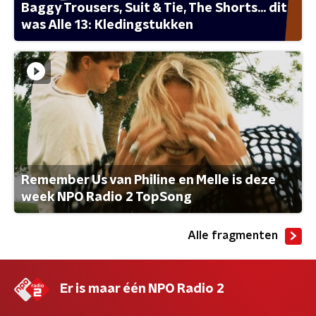
Baggy Trousers, Suit & Tie, The Shorts... dit
was Alle 13: Kledingstukken
Remember Us van Philine en Melle is deze
week NPO Radio 2 TopSong
Alle fragmenten
Er is maar één NPO Radio 2