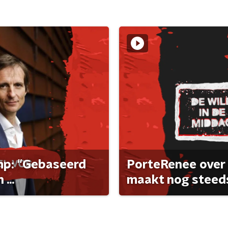
ump: "Gebaseerd
PorteRenee over 
...
maakt nog steeds