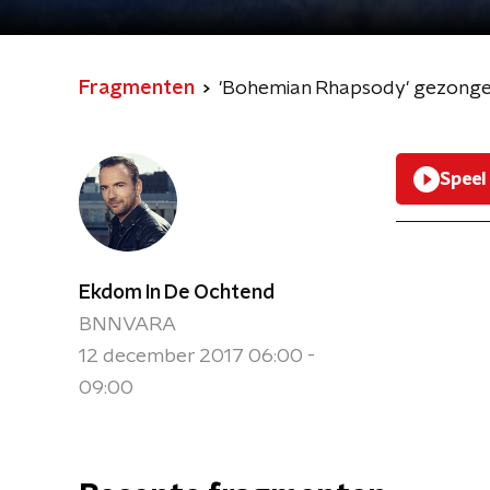
Fragmenten
'Bohemian Rhapsody' gezonge
Speel
Ekdom In De Ochtend
BNNVARA
12 december 2017 06:00 -
09:00