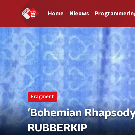
Home
Nieuws
Programmerin
Fragment
'Bohemian Rhapsody'
RUBBERKIP