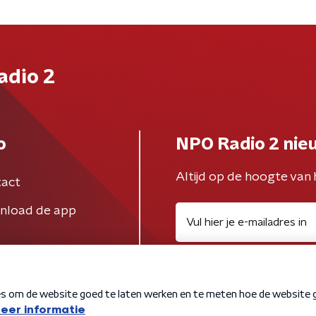
adio 2
o
NPO Radio 2 nie
Altijd op de hoogte van 
act
nload de app