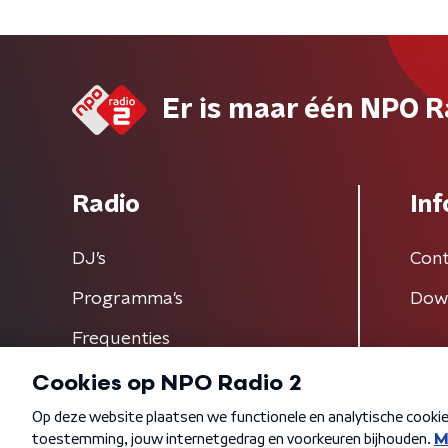
Er is maar één NPO R
Radio
Inf
DJ’s
Cont
Programma's
Dow
Frequenties