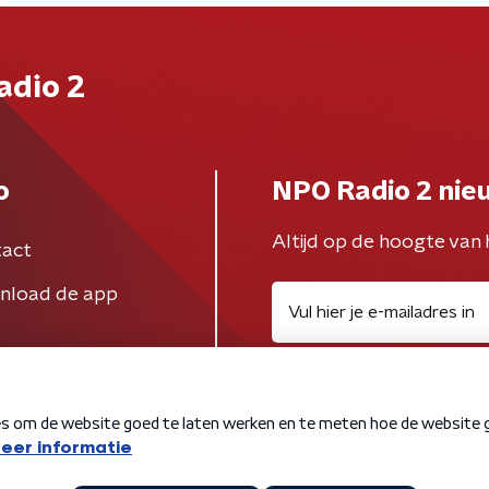
adio 2
o
NPO Radio 2 nie
Altijd op de hoogte van 
act
nload de app