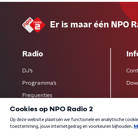
Er is maar één NPO R
Radio
Inf
DJ’s
Cont
Programma's
Dow
Frequenties
Algemene voorwaarden
Privacybeleid