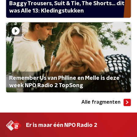
Baggy Trousers, Suit & Tie, The Shorts... dit
was Alle 13: Kledingstukken
Remember Us van Philine en Melle is deze
week NPO Radio 2 TopSong
Alle fragmenten
Er is maar één NPO Radio 2