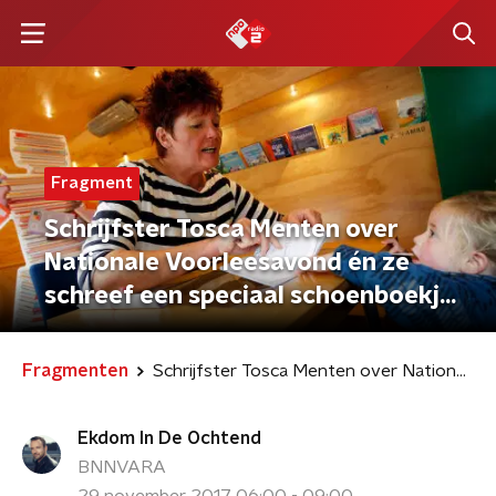
Fragment
Schrijfster Tosca Menten over
Nationale Voorleesavond én ze
schreef een speciaal schoenboekje
voor Sinterklaas
Fragmenten
Schrijfster Tosca Menten over Nationale Voorleesavond én ze schreef een speciaal schoenboekje voor Sinterklaas
Ekdom In De Ochtend
BNNVARA