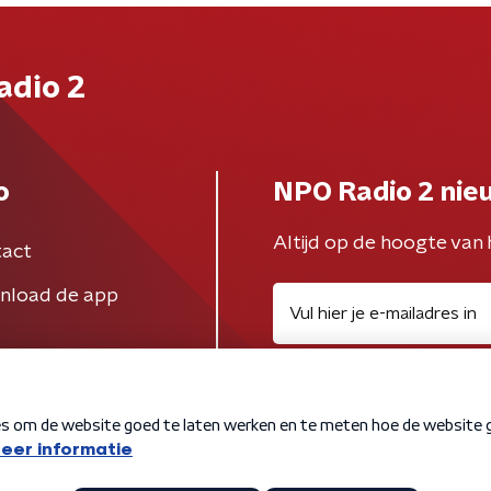
adio 2
o
NPO Radio 2 nie
Altijd op de hoogte van 
act
nload de app