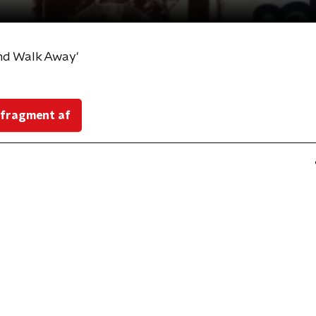
And Walk Away'
 fragment af