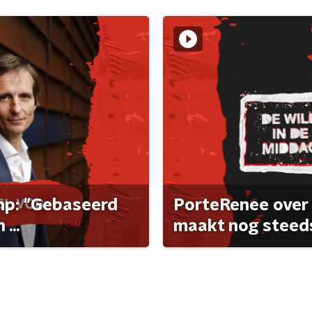
ump: "Gebaseerd
PorteRenee over 
...
maakt nog steeds