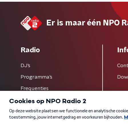
Er is maar één NPO R
Radio
Inf
DJ’s
Cont
Programma's
Dow
Frequenties
Algemene voorwaarden
Privacybeleid