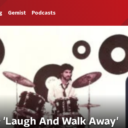
g
Gemist
Podcasts
 - 'Laugh And Walk Away'