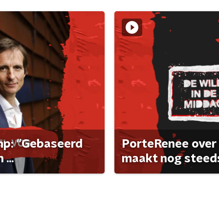
ump: "Gebaseerd
PorteRenee over 
...
maakt nog steeds