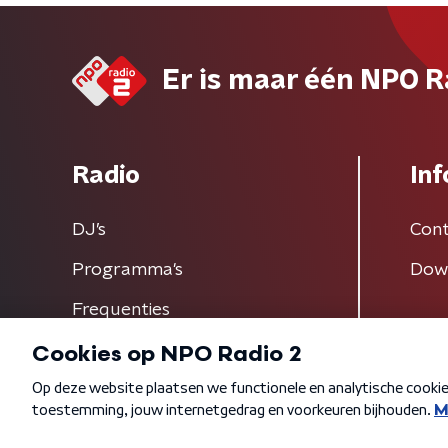
Er is maar één NPO R
Radio
Inf
DJ’s
Cont
Programma's
Dow
Frequenties
Algemene voorwaarden
Privacybeleid