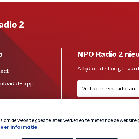
adio 2
o
NPO Radio 2 nie
Altijd op de hoogte van 
act
nload de app