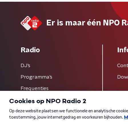
Er is maar één NPO R
Radio
Inf
DJ’s
Cont
Programma's
Dow
Frequenties
Algemene voorwaarden
Privacybeleid