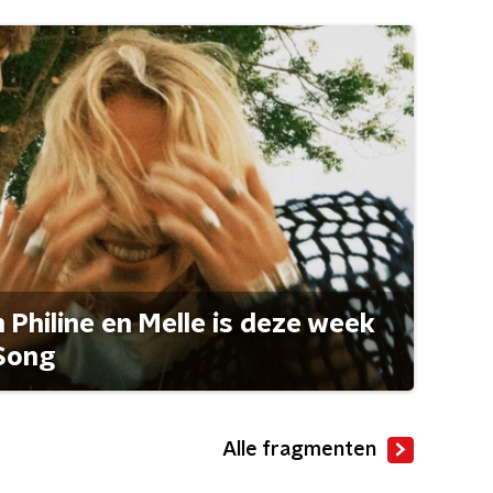
Philine en Melle is deze week
Song
Alle fragmenten