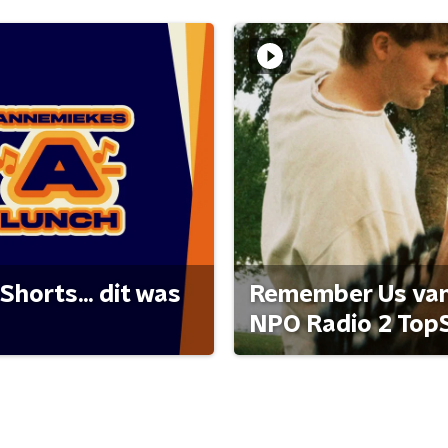
Shorts... dit was
Remember Us van 
NPO Radio 2 Top