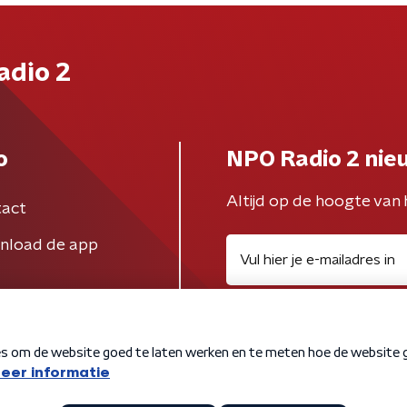
adio 2
o
NPO Radio 2 nie
Altijd op de hoogte van 
act
nload de app