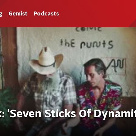
g
Gemist
Podcasts
: 'Seven Sticks Of Dynami