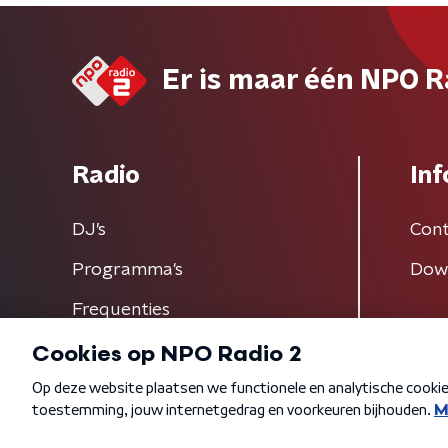
Er is maar één NPO R
Radio
Inf
DJ’s
Cont
Programma's
Dow
Frequenties
Algemene voorwaarden
Privacybeleid