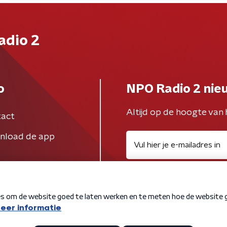
adio 2
o
NPO Radio 2 nie
Altijd op de hoogte van 
act
nload de app