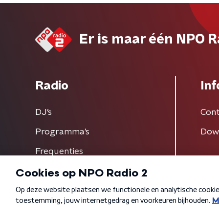
Er is maar één NPO R
Radio
Inf
DJ’s
Cont
Programma's
Dow
Frequenties
Algemene voorwaarden
Privacybeleid