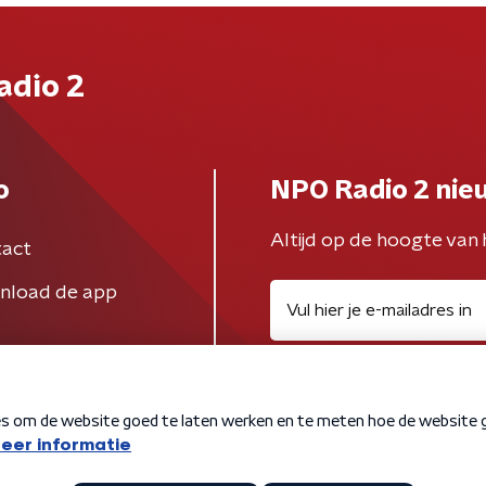
adio 2
o
NPO Radio 2 nie
Altijd op de hoogte van 
act
nload de app