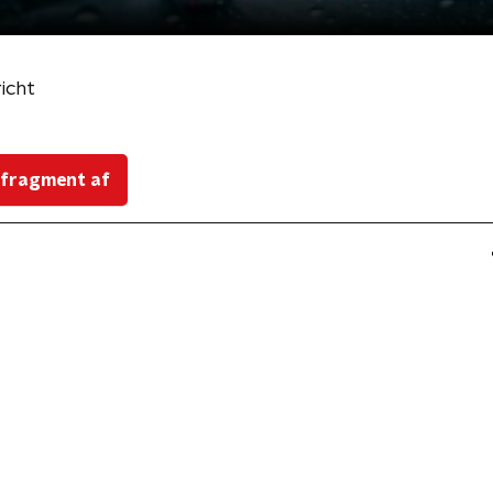
icht
 fragment af