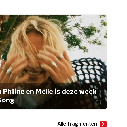
Philine en Melle is deze week
Song
Alle fragmenten