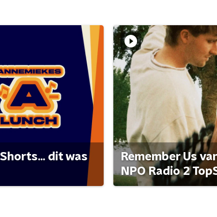
Shorts... dit was
Remember Us van 
NPO Radio 2 Top