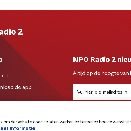
adio 2
o
NPO Radio 2 nie
Altijd op de hoogte van 
act
nload de app