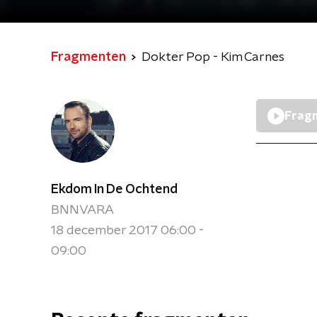
Fragmenten
Dokter Pop - Kim Carnes
Fragm
Ekdom In De Ochtend
BNNVARA
18 december 2017 06:00 -
09:00