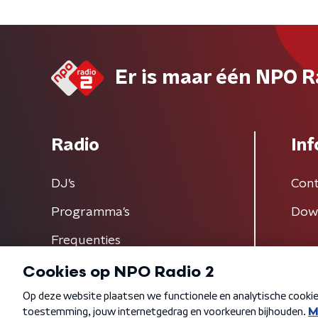
Er is maar één NPO R
Radio
Inf
DJ’s
Cont
Programma's
Dow
Frequenties