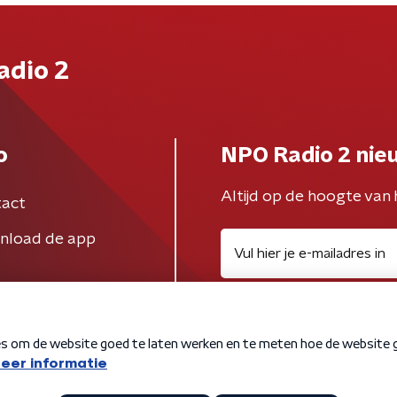
adio 2
o
NPO Radio 2 nie
Altijd op de hoogte van 
act
nload de app