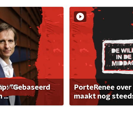
ump: "Gebaseerd
PorteRenee over 
...
maakt nog steeds