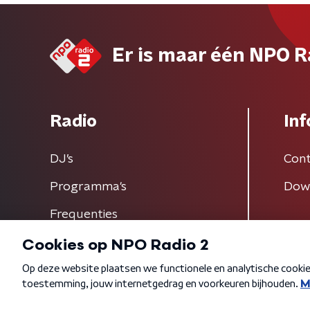
Er is maar één NPO R
Radio
Inf
DJ’s
Cont
Programma's
Dow
Frequenties
Algemene voorwaarden
Privacybeleid