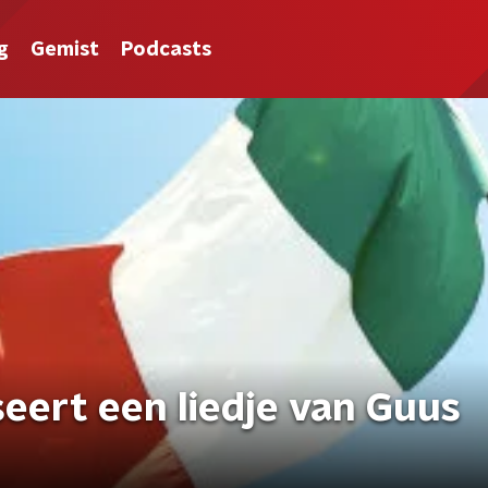
g
Gemist
Podcasts
seert een liedje van Guus