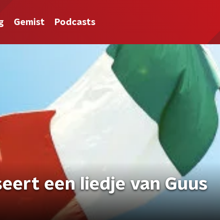
g
Gemist
Podcasts
seert een liedje van Guus