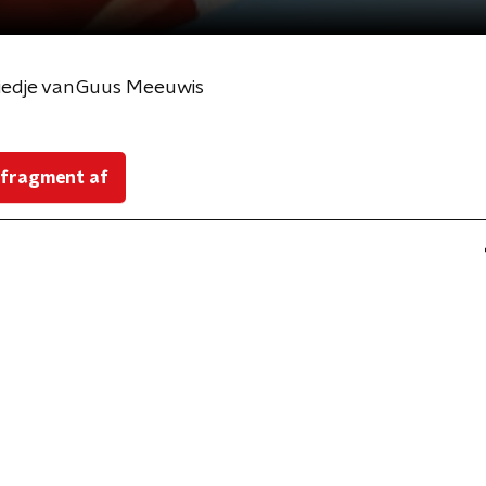
 liedje van Guus Meeuwis
 fragment af