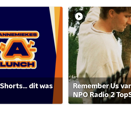
Shorts... dit was
Remember Us van 
NPO Radio 2 Top