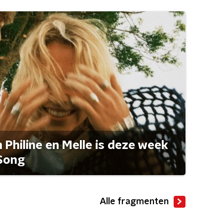
Philine en Melle is deze week
Song
Alle fragmenten