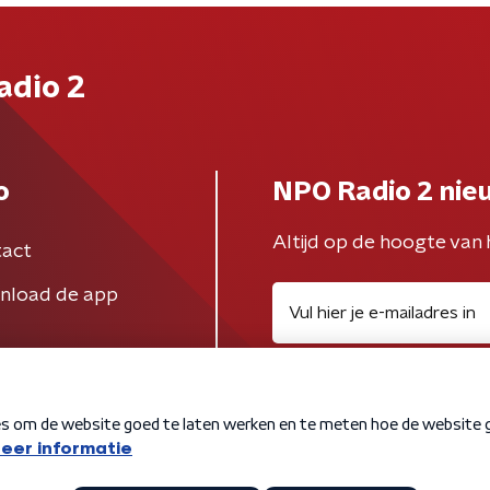
adio 2
o
NPO Radio 2 nie
Altijd op de hoogte van 
act
nload de app