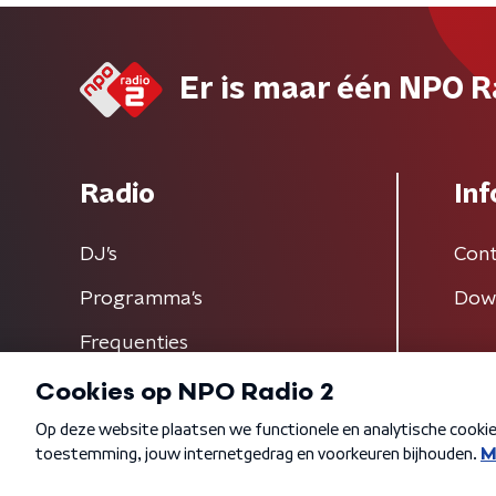
Er is maar één NPO R
Radio
Inf
DJ’s
Cont
Programma's
Dow
Frequenties
Algemene voorwaarden
Privacybeleid