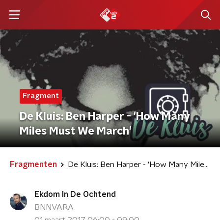
Fragment
De Kluis: Ben Harper - 'How Many
Miles Must We March'
Fragmenten
De Kluis: Ben Harper - 'How Many Miles Must We March'
Ekdom In De Ochtend
BNNVARA