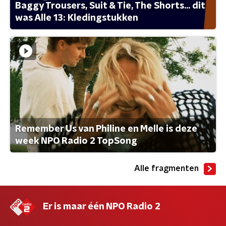
Baggy Trousers, Suit & Tie, The Shorts... dit
was Alle 13: Kledingstukken
Remember Us van Philine en Melle is deze
week NPO Radio 2 TopSong
Alle fragmenten
Er is maar één NPO Radio 2