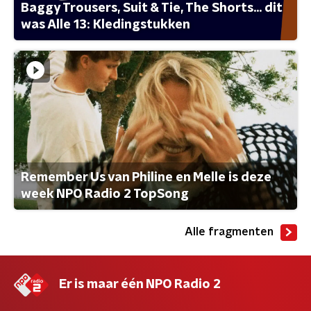
Baggy Trousers, Suit & Tie, The Shorts... dit
was Alle 13: Kledingstukken
Remember Us van Philine en Melle is deze
week NPO Radio 2 TopSong
Alle fragmenten
Er is maar één NPO Radio 2