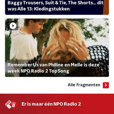
Baggy Trousers, Suit & Tie, The Shorts... dit
was Alle 13: Kledingstukken
Remember Us van Philine en Melle is deze
week NPO Radio 2 TopSong
Alle fragmenten
Er is maar één NPO Radio 2