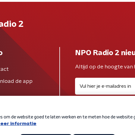
adio 2
o
NPO Radio 2 nie
Altijd op de hoogte van 
act
nload de app