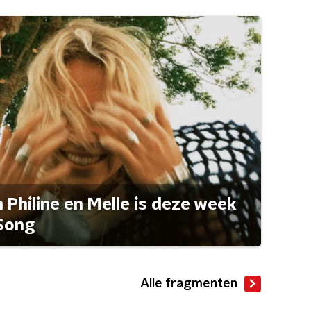
Philine en Melle is deze week
Song
Alle fragmenten