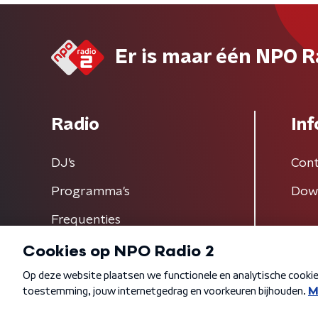
Er is maar één NPO R
Radio
Inf
DJ’s
Cont
Programma's
Dow
Frequenties
Algemene voorwaarden
Privacybeleid