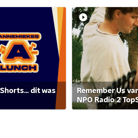
Shorts... dit was
Remember Us van 
NPO Radio 2 Top