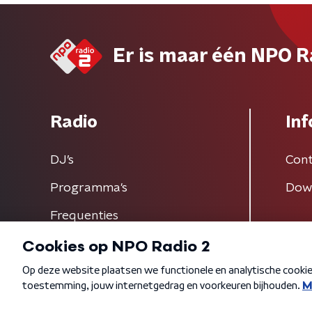
Er is maar één NPO R
Radio
Inf
DJ’s
Cont
Programma's
Dow
Frequenties
Algemene voorwaarden
Privacybeleid