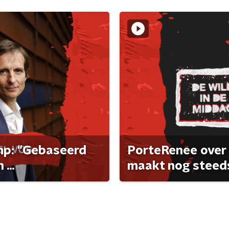
ump: "Gebaseerd
PorteRenee over 
...
maakt nog steeds