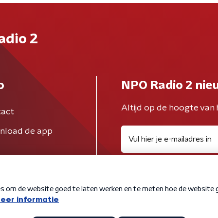
adio 2
o
NPO Radio 2 nie
Altijd op de hoogte van 
act
nload de app