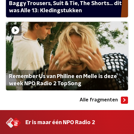
Baggy Trousers, Suit & Tie, The Shorts... dit
was Alle 13: Kledingstukken
Remember Us van Philine en Melle is deze
week NPO Radio 2 TopSong
Alle fragmenten
Er is maar één NPO Radio 2