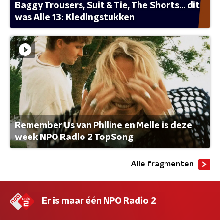
Baggy Trousers, Suit & Tie, The Shorts... dit
was Alle 13: Kledingstukken
Remember Us van Philine en Melle is deze
week NPO Radio 2 TopSong
Alle fragmenten
Er is maar één NPO Radio 2