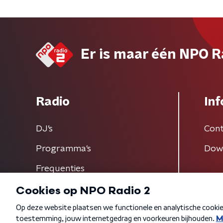
Er is maar één NPO R
Radio
Inf
DJ’s
Cont
Programma's
Dow
Frequenties