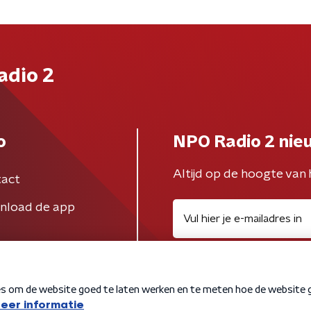
adio 2
o
NPO Radio 2 nie
Altijd op de hoogte van 
act
nload de app