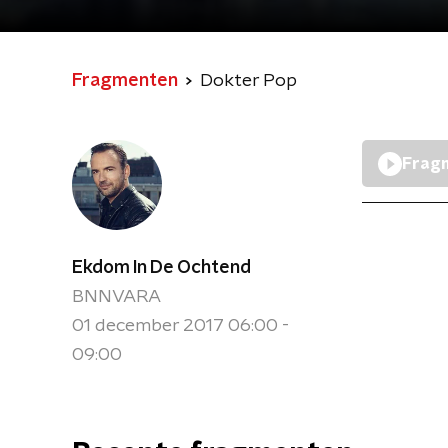
Fragmenten
Dokter Pop
Fragm
Ekdom In De Ochtend
BNNVARA
01 december 2017 06:00 -
09:00