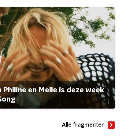
Philine en Melle is deze week
Song
Alle fragmenten