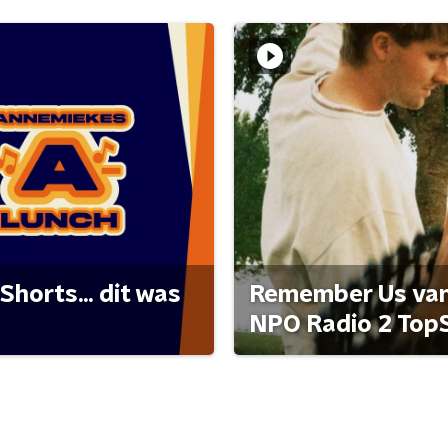
Shorts... dit was
Remember Us van 
NPO Radio 2 Top