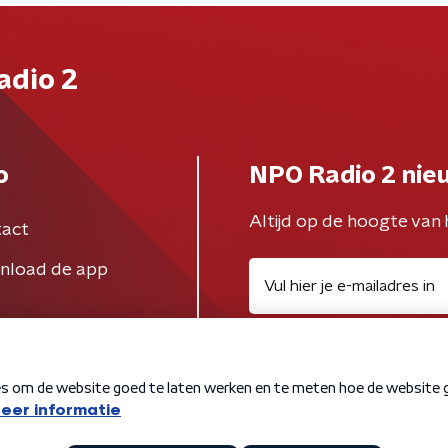
adio 2
o
NPO Radio 2 nie
Altijd op de hoogte van 
act
nload de app