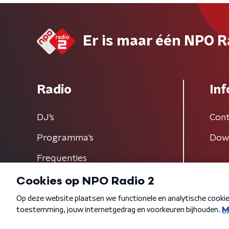
Er is maar één NPO R
Radio
Inf
DJ’s
Cont
Programma's
Dow
Frequenties
Algemene voorwaarden
Privacybeleid