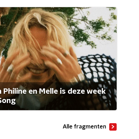
Philine en Melle is deze week
Song
Alle fragmenten