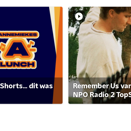
Shorts... dit was
Remember Us van 
NPO Radio 2 Top