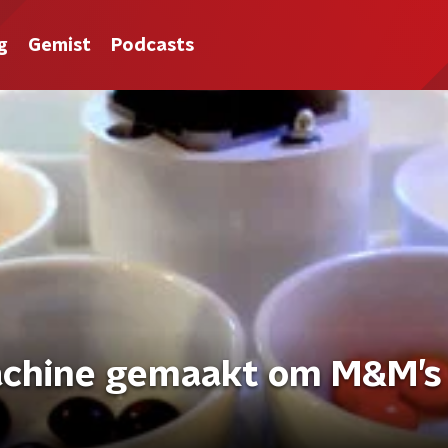
g
Gemist
Podcasts
achine gemaakt om M&M’s