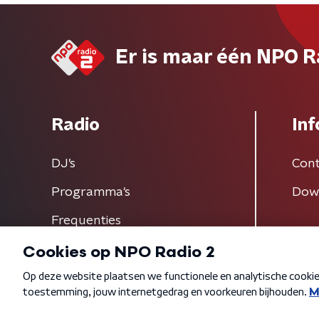
Er is maar één NPO R
Radio
Inf
DJ’s
Cont
Programma's
Dow
Frequenties
Algemene voorwaarden
Privacybeleid