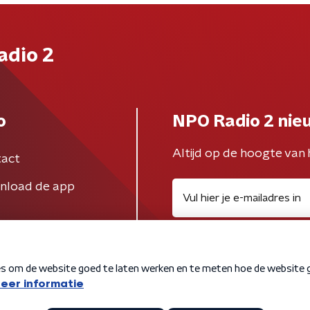
adio 2
o
NPO Radio 2 nie
Altijd op de hoogte van 
act
nload de app