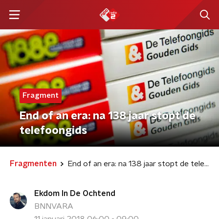
Fragment
End of an era: na 138 jaar stopt de
telefoongids
Fragmenten
End of an era: na 138 jaar stopt de telefoongids
Ekdom In De Ochtend
BNNVARA