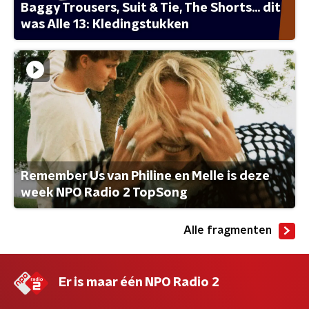
Baggy Trousers, Suit & Tie, The Shorts... dit
was Alle 13: Kledingstukken
Remember Us van Philine en Melle is deze
week NPO Radio 2 TopSong
Alle fragmenten
Er is maar één NPO Radio 2