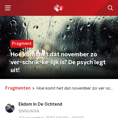
Fragment
Hoe komt het dat november zo
ver-schrik-ke-lijk is? De psych legt
uit!
Fragmenten
Hoe komt het dat november zo ver-schrik-ke-lijk is? De psych legt uit!
Ekdom In De Ochtend
BNNVARA