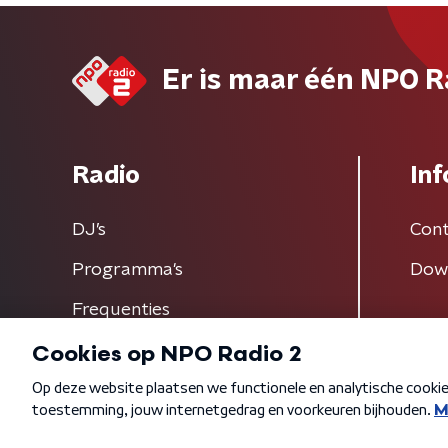
Er is maar één NPO R
Radio
Inf
DJ’s
Cont
Programma's
Dow
Frequenties
Algemene voorwaarden
Privacybeleid