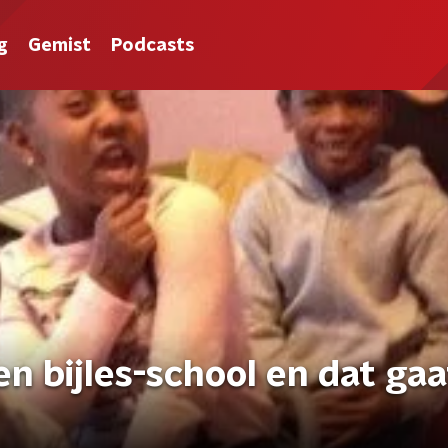
g
Gemist
Podcasts
een bijles-school en dat gaa