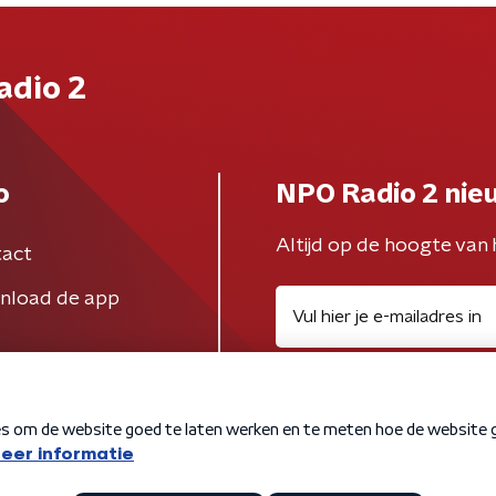
adio 2
o
NPO Radio 2 nie
Altijd op de hoogte van 
act
nload de app