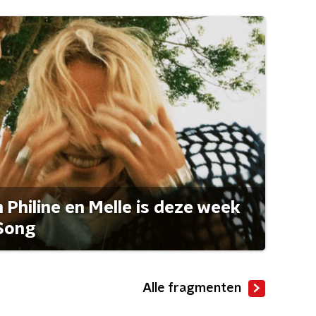
Philine en Melle is deze week
Song
Alle fragmenten