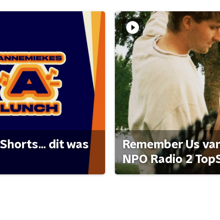
Shorts... dit was
Remember Us van 
NPO Radio 2 Top