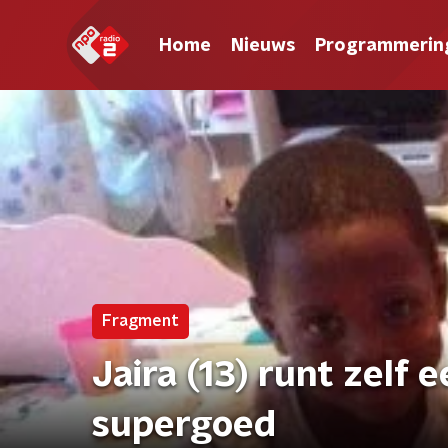
Home
Nieuws
Programmerin
Fragment
Jaira (13) runt zelf 
supergoed