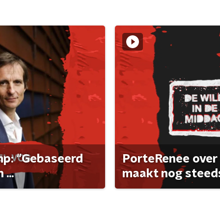
ump: "Gebaseerd
PorteRenee over 
...
maakt nog steeds