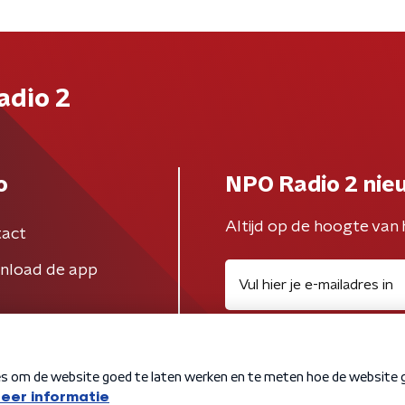
adio 2
o
NPO Radio 2 nie
Altijd op de hoogte van 
act
nload de app