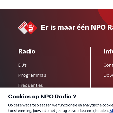
Er is maar één NPO R
Radio
Inf
DJ’s
Cont
Programma's
Dow
Frequenties