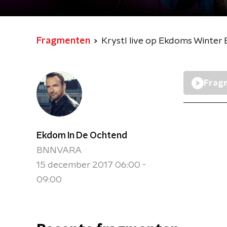
Fragmenten
Krystl live op Ekdoms Winter
Fragm
Ekdom In De Ochtend
BNNVARA
15 december 2017 06:00 -
09:00