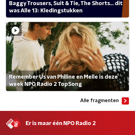
Baggy Trousers, Suit & Tie, The Shorts... dit
was Alle 13: Kledingstukken
Remember Us van Philine en Melle is deze
week NPO Radio 2 TopSong
Alle fragmenten
Er is maar één NPO Radio 2