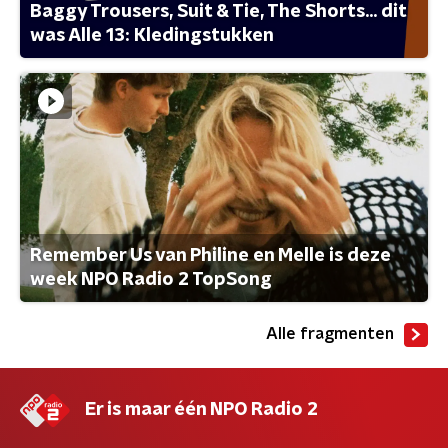
Baggy Trousers, Suit & Tie, The Shorts... dit
was Alle 13: Kledingstukken
Remember Us van Philine en Melle is deze
week NPO Radio 2 TopSong
Alle fragmenten
Er is maar één NPO Radio 2