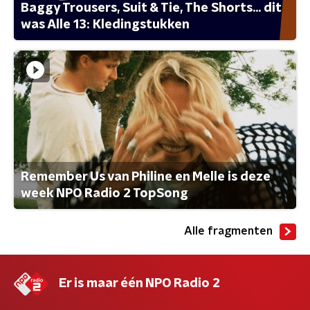
Baggy Trousers, Suit & Tie, The Shorts... dit
was Alle 13: Kledingstukken
Remember Us van Philine en Melle is deze
week NPO Radio 2 TopSong
Alle fragmenten
Er is maar één NPO Radio 2