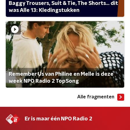
Baggy Trousers, Suit & Tie, The Shorts... dit
was Alle 13: Kledingstukken
Remember Us van Philine en Melle is deze
week NPO Radio 2 TopSong
Alle fragmenten
Er is maar één NPO Radio 2