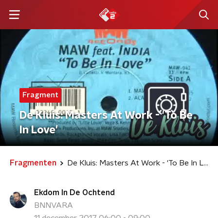
Fragment
De Kluis: Masters At Work - 'To Be
In Love'
Fragmenten
De Kluis: Masters At Work - 'To Be In Love'
Ekdom In De Ochtend
BNNVARA